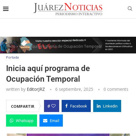
Inicio
»
Inicia aquí programa de Ocupación Temporal
Portada
Inicia aquí programa de
Ocupación Temporal
written by
EditorJRZ
6 septiembre, 2025
0 comments
0
COMPARTIR
Facebook
Linkedin
Whatsapp
Email