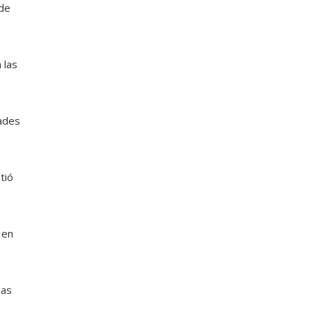
 de
 las
dades
tió
 en
las