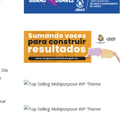
 Día
o
lsar