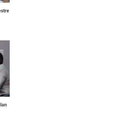
stre
lan