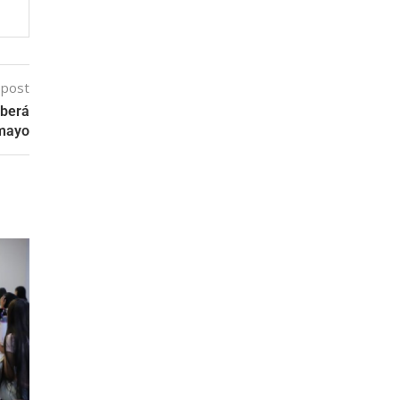
 post
eberá
 mayo