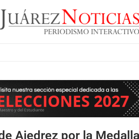
Maestro y del Estudiante
de Ajedrez por la Medall