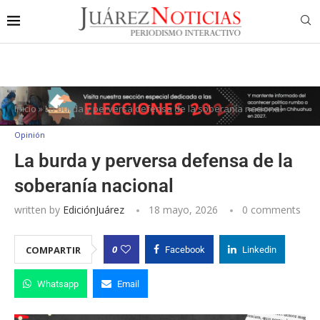
Inicio
»
La burda y perversa defensa de la soberanía nacional
Opinión
La burda y perversa defensa de la
soberanía nacional
written by
EdiciónJuárez
18 mayo, 2026
0 comments
0
COMPARTIR
Facebook
Linkedin
Whatsapp
Email