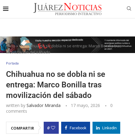
Inicio
»
Chihuahua no se dobla ni se entrega: Marco Bonilla tras
movilización del sábado
Portada
Chihuahua no se dobla ni se
entrega: Marco Bonilla tras
movilización del sábado
written by
Salvador Miranda
17 mayo, 2026
0
comments
0
COMPARTIR
Facebook
Linkedin