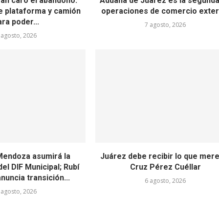
an caro el abandono:
Aduana de Juárez es la segunda
e plataforma y camión
operaciones de comercio exter
ara poder...
7 agosto, 2026
 agosto, 2026
Mendoza asumirá la
Juárez debe recibir lo que mer
el DIF Municipal; Rubí
Cruz Pérez Cuéllar
nuncia transición...
6 agosto, 2026
 agosto, 2026