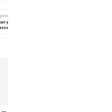
 post
gan y
ravos