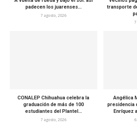
A vuelta de rueda y bajo el sol: así
Vecinos pag
padecen los juarenses...
transporte d
p
7 agosto, 2026
7
CONALEP Chihuahua celebra la
Angélica 
graduación de más de 100
presidencia d
estudiantes del Plantel...
Enríquez a
7 agosto, 2026
6