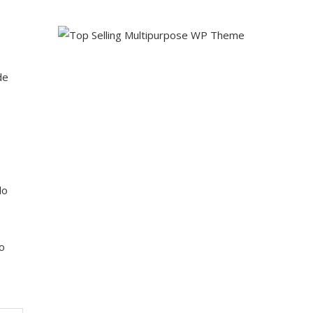
de
do
do