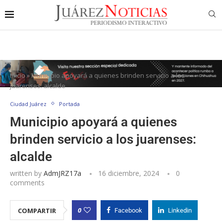
Inicio
»
Municipio apoyará a quienes brinden servicio a los
juarenses: alcalde
Ciudad Juárez
Portada
Municipio apoyará a quienes
brinden servicio a los juarenses:
alcalde
written by
AdmJRZ17a
16 diciembre, 2024
0
comments
0
COMPARTIR
Facebook
Linkedin