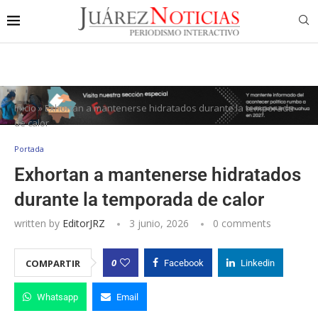
Inicio
»
Exhortan a mantenerse hidratados durante la temporada
de calor
Portada
Exhortan a mantenerse hidratados
durante la temporada de calor
written by
EditorJRZ
3 junio, 2026
0 comments
0
COMPARTIR
Facebook
Linkedin
Whatsapp
Email