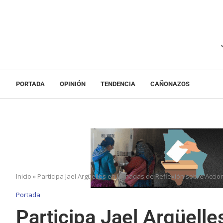
PORTADA
OPINIÓN
TENDENCIA
CAÑONAZOS
Inicio
»
Participa Jael Argüelles en Jornadas de Reflexión sobre Accion
Portada
Participa Jael Argüell