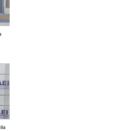
a
lía