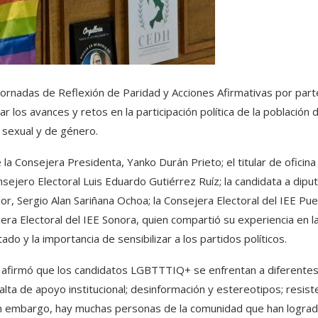
 Jornadas de Reflexión de Paridad y Acciones Afirmativas por part
zar los avances y retos en la participación política de la población d
 sexual y de género.
la Consejera Presidenta, Yanko Durán Prieto; el titular de oficina
sejero Electoral Luis Eduardo Gutiérrez Ruíz; la candidata a dipu
or, Sergio Alan Sariñana Ochoa; la Consejera Electoral del IEE Pue
era Electoral del IEE Sonora, quien compartió su experiencia en l
o y la importancia de sensibilizar a los partidos políticos.
ra afirmó que los candidatos LGBTTTIQ+ se enfrentan a diferente
alta de apoyo institucional; desinformación y estereotipos; resist
; sin embargo, hay muchas personas de la comunidad que han logra