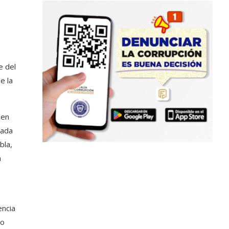
e del
e la
 en
tada
bla,
a
s
encia
do