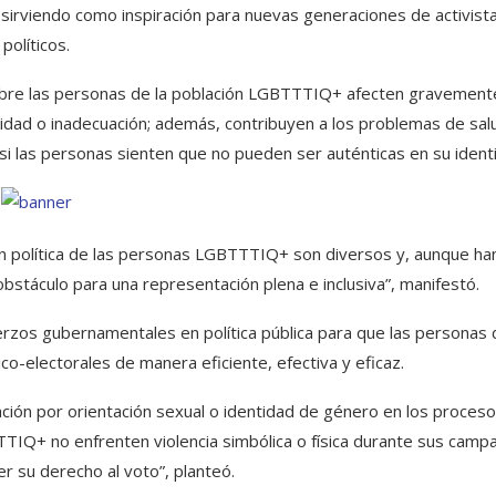
a, sirviendo como inspiración para nuevas generaciones de activist
políticos.
obre las personas de la población LGBTTTIQ+ afecten gravemente
idad o inadecuación; además, contribuyen a los problemas de sal
i las personas sienten que no pueden ser auténticas en su ident
ón política de las personas LGBTTTIQ+ son diversos y, aunque ha
bstáculo para una representación plena e inclusiva”, manifestó.
uerzos gubernamentales en política pública para que las personas 
co-electorales de manera eficiente, efectiva y eficaz.
ción por orientación sexual o identidad de género en los proces
TTIQ+ no enfrenten violencia simbólica o física durante sus camp
er su derecho al voto”, planteó.