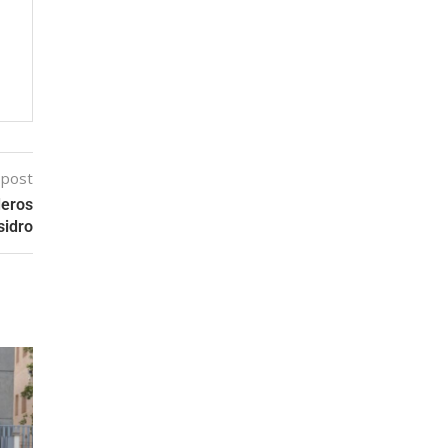
 post
deros
sidro