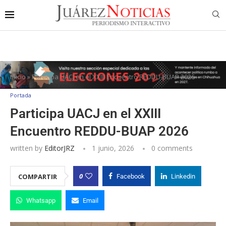
Inicio
»
Participa UACJ en el XXIII Encuentro REDDU-BUAP 2026
Portada
Participa UACJ en el XXIII
Encuentro REDDU-BUAP 2026
written by
EditorJRZ
1 junio, 2026
0 comments
0
COMPARTIR
Facebook
Linkedin
Whatsapp
Email