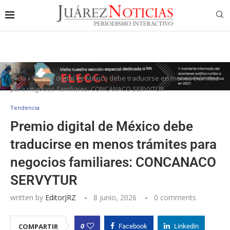
Inicio
»
Premio digital de México debe traducirse en menos trámites
para negocios familiares: CONCANACO SERVYTUR
Tendencia
Premio digital de México debe
traducirse en menos trámites para
negocios familiares: CONCANACO
SERVYTUR
written by
EditorJRZ
8 junio, 2026
0 comments
0
COMPARTIR
Facebook
Linkedin