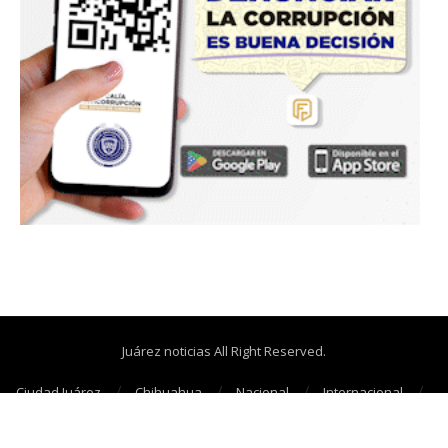
Juárez noticias All Right Reserved.
Ciudad Juárez
Chihuahua
Nacional
Internacional
Cañonazos
Opinión