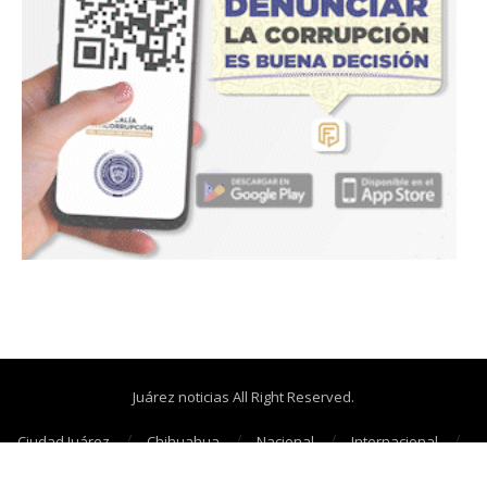
Juárez noticias All Right Reserved.
Ciudad Juárez
Chihuahua
Nacional
Internacional
Cañonazos
Opinión