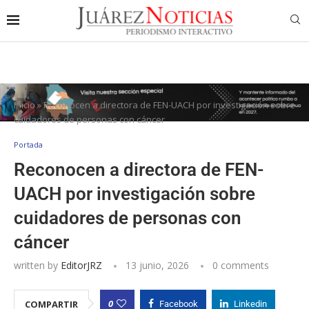
Inicio
»
Reconocen a directora de FEN-UACH por investigación sobre
cuidadores de personas con cáncer
Portada
Reconocen a directora de FEN-
UACH por investigación sobre
cuidadores de personas con
cáncer
written by
EditorJRZ
13 junio, 2026
0 comments
0
COMPARTIR
Facebook
Linkedin