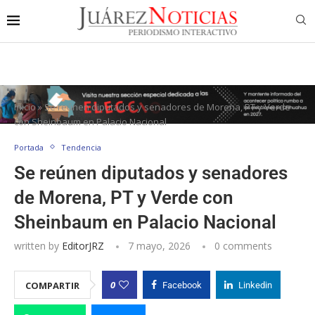
Inicio
»
Se reúnen diputados y senadores de Morena, PT y Verde
con Sheinbaum en Palacio Nacional
Portada
Tendencia
Se reúnen diputados y senadores
de Morena, PT y Verde con
Sheinbaum en Palacio Nacional
written by
EditorJRZ
7 mayo, 2026
0 comments
0
COMPARTIR
Facebook
Linkedin