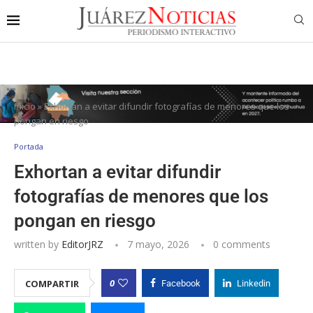
Inicio
»
Exhortan a evitar difundir fotografías de menores que los
pongan en riesgo
Portada
Exhortan a evitar difundir
fotografías de menores que los
pongan en riesgo
written by
EditorJRZ
7 mayo, 2026
0 comments
0
COMPARTIR
Facebook
Linkedin