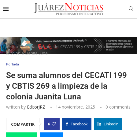
Inicio
»
Se suma alumnos del CECATI 199 y CBTIS 269 a limpieza de
la colonia Juanita Luna
Portada
Se suma alumnos del CECATI 199
y CBTIS 269 a limpieza de la
colonia Juanita Luna
written by
EditorJRZ
14 noviembre, 2025
0 comments
0
COMPARTIR
Facebook
Linkedin