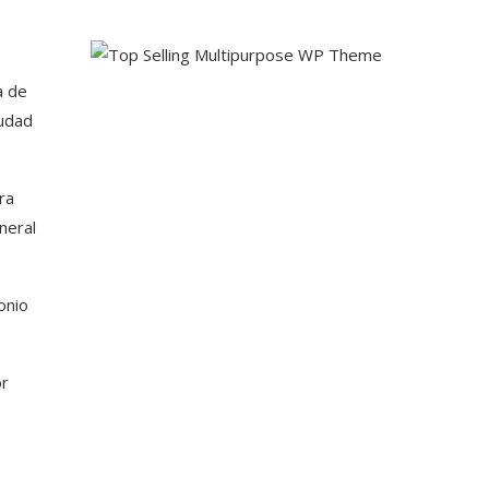
a de
iudad
ra
neral
onio
or