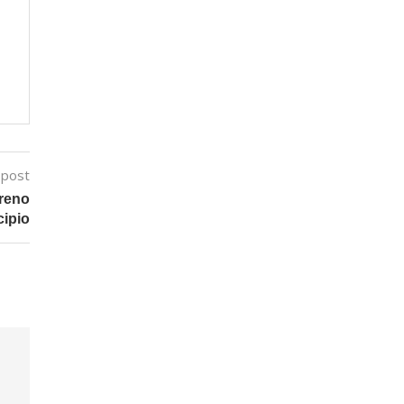
 post
rreno
cipio