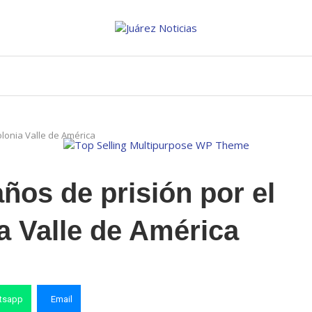
olonia Valle de América
ños de prisión por el
ia Valle de América
tsapp
Email