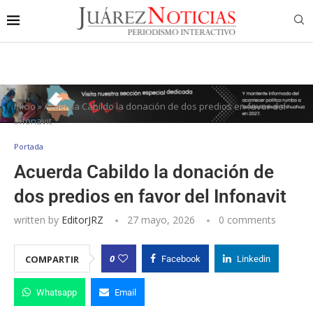
Inicio
»
Acuerda Cabildo la donación de dos predios en favor del
Infonavit
Portada
Acuerda Cabildo la donación de
dos predios en favor del Infonavit
written by
EditorJRZ
27 mayo, 2026
0 comments
0
COMPARTIR
Facebook
Linkedin
Whatsapp
Email