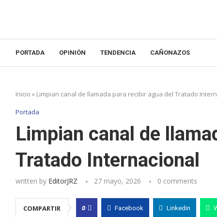
PORTADA
OPINIÓN
TENDENCIA
CAÑONAZOS
Inicio
»
Limpian canal de llamada para recibir agua del Tratado Inter
Portada
Limpian canal de llamad
Tratado Internacional
written by
EditorJRZ
27 mayo, 2026
0 comments
0
COMPARTIR
Facebook
Linkedin