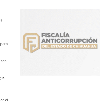
la
 para
 con
gua.
or el