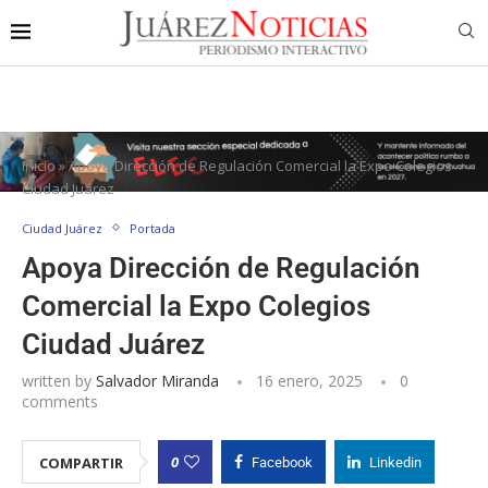
Inicio
»
Apoya Dirección de Regulación Comercial la Expo Colegios
Ciudad Juárez
Ciudad Juárez
Portada
Apoya Dirección de Regulación
Comercial la Expo Colegios
Ciudad Juárez
written by
Salvador Miranda
16 enero, 2025
0
comments
0
COMPARTIR
Facebook
Linkedin