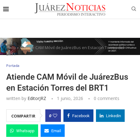
Inicio
»
Atiende CAM Móvil de JuárezBus en Estación Torres del
BRT1
Portada
Atiende CAM Móvil de JuárezBus
en Estación Torres del BRT1
written by
EditorJRZ
1 junio, 2026
0 comments
0
COMPARTIR
Facebook
Linkedin
Whatsapp
Email