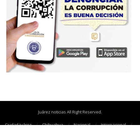
Juárez noticias All Right Reserved.
Ciudad Juárez
Chihuahua
Nacional
Internacional
Cañonazos
Opinión