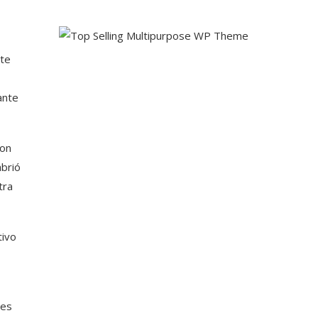
ste
ante
con
brió
tra
tivo
tes