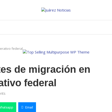
erativo federal
tes de migración en
tivo federal
nts
Whatsapp
Email