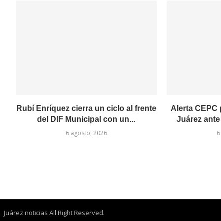
Rubí Enríquez cierra un ciclo al frente
Alerta CEPC p
del DIF Municipal con un...
Juárez ante
6 agosto, 2026
6
Juárez noticias All Right Reserved.