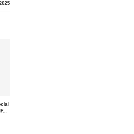
 2025
cial
F...