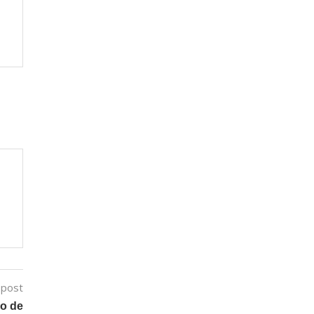
 post
eo de