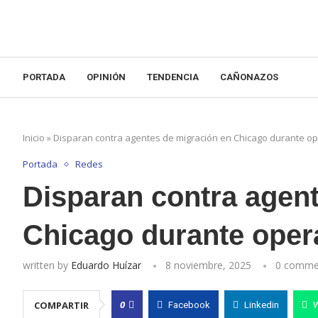
PORTADA
OPINIÓN
TENDENCIA
CAÑONAZOS
Inicio
»
Disparan contra agentes de migración en Chicago durante op
Portada
Redes
Disparan contra agen
Chicago durante opera
written by
Eduardo Huízar
8 noviembre, 2025
0 comme
0
COMPARTIR
Facebook
Linkedin