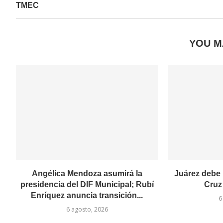
TMEC
YOU M
Angélica Mendoza asumirá la
Juárez debe 
presidencia del DIF Municipal; Rubí
Cruz
Enríquez anuncia transición...
6
6 agosto, 2026