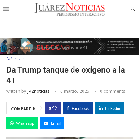
Inicio
»
Da Trump tanque de oxígeno a la 4T
Cañonazos
Da Trump tanque de oxígeno a la
4T
written by
JRZnoticias
6 marzo, 2025
0 comments
0
COMPARTIR
Facebook
Linkedin
Whatsapp
Email