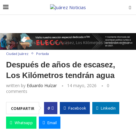
Inicio
»
Después de años de escasez, Los Kilómetros tendrán agua
Ciudad Juárez
Portada
Después de años de escasez,
Los Kilómetros tendrán agua
written by
Eduardo Huízar
14 mayo, 2026
0
comments
0
COMPARTIR
Facebook
Linkedin
Whatsapp
Email