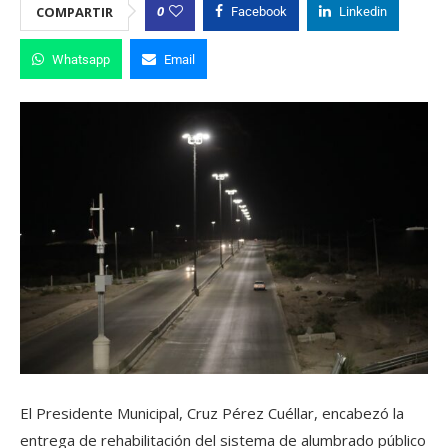
0
COMPARTIR
Facebook
Linkedin
Whatsapp
Email
El Presidente Municipal, Cruz Pérez Cuéllar, encabezó la
entrega de rehabilitación del sistema de alumbrado público