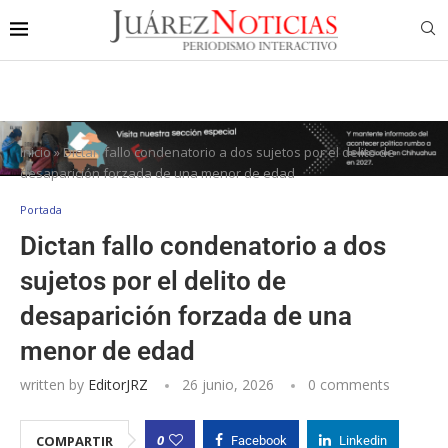
Inicio
»
Dictan fallo condenatorio a dos sujetos por el delito de
desaparición forzada de una menor de edad
Portada
Dictan fallo condenatorio a dos
sujetos por el delito de
desaparición forzada de una
menor de edad
written by
EditorJRZ
26 junio, 2026
0 comments
0
COMPARTIR
Facebook
Linkedin