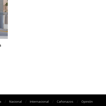
a
a
Nacional
Internacional
Cañonazos
Opinión