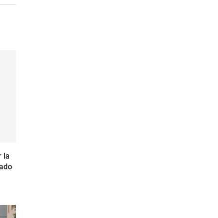
 la
lado