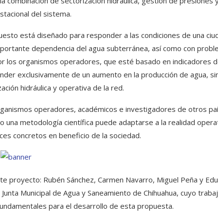
la combinación de sectorización hidráulica, gestión de presiones 
stacional del sistema.
puesto está diseñado para responder a las condiciones de una ciu
a importante dependencia del agua subterránea, así como con prob
por los organismos operadores, que esté basado en indicadores 
epender exclusivamente de un aumento en la producción de agua, si
ción hidráulica y operativa de la red.
 organismos operadores, académicos e investigadores de otros pa
 una metodología científica puede adaptarse a la realidad opera
ces concretos en beneficio de la sociedad.
este proyecto: Rubén Sánchez, Carmen Navarro, Miguel Peña y Ed
a Junta Municipal de Agua y Saneamiento de Chihuahua, cuyo traba
fundamentales para el desarrollo de esta propuesta.