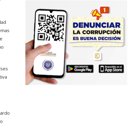
y
dad
lemas
de
no
íses
tiva
uardo
jo