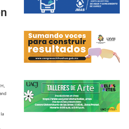
en
CH,
 and
la