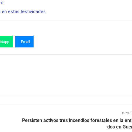
ro
l en estas festividades
tsapp
Email
next
Persisten activos tres incendios forestales en la ent
dos en Gue