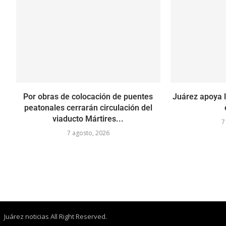
Por obras de colocación de puentes
Juárez apoya l
peatonales cerrarán circulación del
viaducto Mártires...
7
7 agosto, 2026
Juárez noticias All Right Reserved.