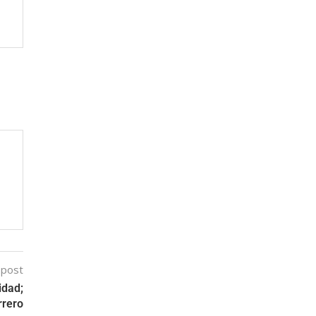
 post
idad;
rrero