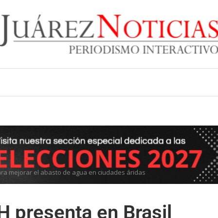
ara mejorar el abasto de agua en ciudades áridas
H presenta en Brasil