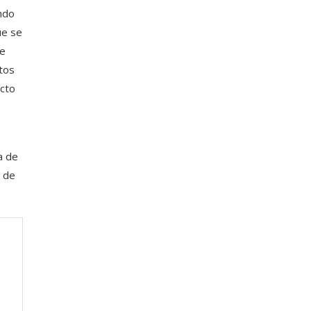
ndo
ue se
te
stos
acto
a de
s de