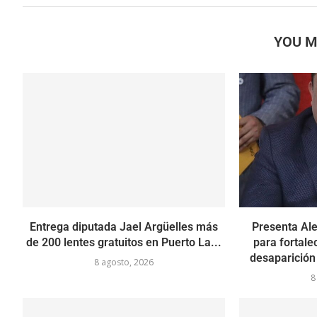
YOU M
Entrega diputada Jael Argüelles más
Presenta Al
de 200 lentes gratuitos en Puerto La...
para fortale
desaparición
8 agosto, 2026
8