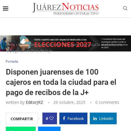
Inicio
»
Disponen juarenses de 100 cajeros en toda la ciudad para
el pago de recibos de la J+
Portada
Disponen juarenses de 100
cajeros en toda la ciudad para el
pago de recibos de la J+
written by
EditorJRZ
26 octubre, 2025
0 comments
0
COMPARTIR
Facebook
Linkedin