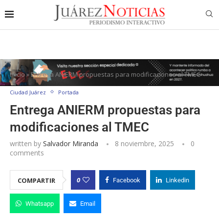
Inicio
»
Entrega ANIERM propuestas para modificaciones al TMEC
Ciudad Juárez
Portada
Entrega ANIERM propuestas para
modificaciones al TMEC
written by
Salvador Miranda
8 noviembre, 2025
0
comments
0
COMPARTIR
Facebook
Linkedin
Whatsapp
Email