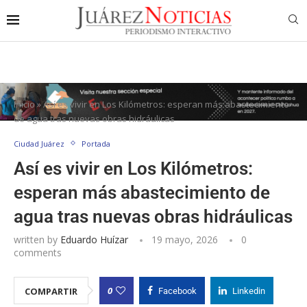
Inicio
»
Así es vivir en Los Kilómetros: esperan más abastecimiento
de agua tras nuevas obras hidráulicas
Ciudad Juárez
Portada
Así es vivir en Los Kilómetros:
esperan más abastecimiento de
agua tras nuevas obras hidráulicas
written by
Eduardo Huízar
19 mayo, 2026
0
comments
0
COMPARTIR
Facebook
Linkedin