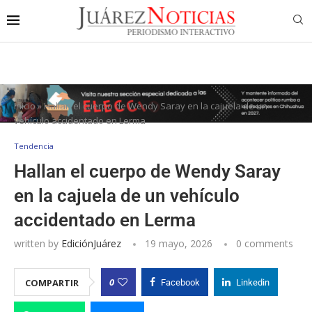
Inicio
»
Hallan el cuerpo de Wendy Saray en la cajuela de un
vehículo accidentado en Lerma
Tendencia
Hallan el cuerpo de Wendy Saray
en la cajuela de un vehículo
accidentado en Lerma
written by
EdiciónJuárez
19 mayo, 2026
0 comments
0
COMPARTIR
Facebook
Linkedin