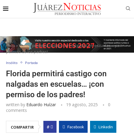
Inicio
»
Florida permitirá castigo con nalgadas en escuelas… ¡con
permiso de los padres!
Insólito
Portada
Florida permitirá castigo con
nalgadas en escuelas… ¡con
permiso de los padres!
written by
Eduardo Huízar
19 agosto, 2025
0
comments
0
COMPARTIR
Facebook
Linkedin