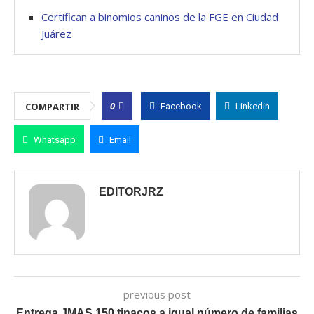
Certifican a binomios caninos de la FGE en Ciudad
Juárez
0
COMPARTIR
Facebook
Linkedin
Whatsapp
Email
EDITORJRZ
previous post
Entrega JMAS 150 tinacos a igual número de familias