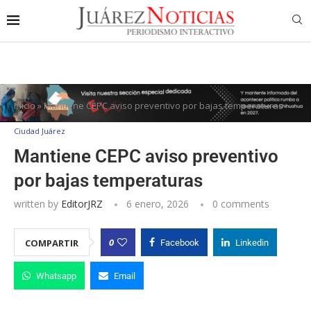
Inicio
»
Mantiene CEPC aviso preventivo por bajas temperaturas
Ciudad Juárez
Mantiene CEPC aviso preventivo
por bajas temperaturas
written by
EditorJRZ
6 enero, 2026
0 comments
0
COMPARTIR
Facebook
Linkedin
Whatsapp
Email