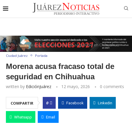
Inicio
»
Morena acusa fracaso total de seguridad en Chihuahua
Ciudad Juárez
Portada
Morena acusa fracaso total de
seguridad en Chihuahua
written by
EdiciónJuárez
12 mayo, 2026
0 comments
0
COMPARTIR
Facebook
Linkedin
Whatsapp
Email