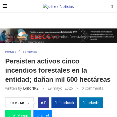
Inicio
»
Persisten activos cinco incendios forestales en la entidad;
dañan mil 600 hectáreas
Portada
Tendencia
Persisten activos cinco
incendios forestales en la
entidad; dañan mil 600 hectáreas
written by
EditorJRZ
29 mayo, 2026
0 comments
0
COMPARTIR
Facebook
Linkedin
Whatsapp
Email