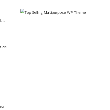
, la
s de
una