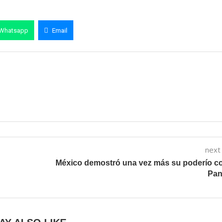
Whatsapp
Email
next
México demostró una vez más su poderío c
Pa