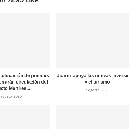
AY ALSO LIKE
 colocación de puentes
Juárez apoya las nuevas inversi
rrarán circulación del
y el turismo
cto Mártires...
7 agosto, 2026
 agosto, 2026