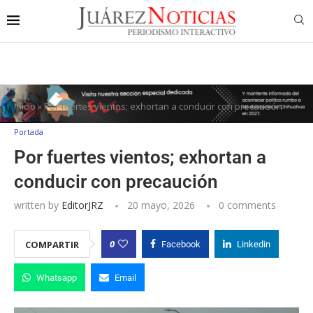
Inicio
»
Por fuertes vientos; exhortan a conducir con precaución
Portada
Por fuertes vientos; exhortan a
conducir con precaución
written by
EditorJRZ
20 mayo, 2026
0 comments
0
COMPARTIR
Facebook
Linkedin
Whatsapp
Email