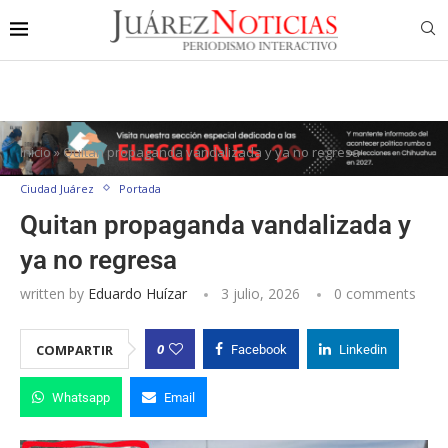
Inicio
»
Quitan propaganda vandalizada y ya no regresa
Ciudad Juárez
Portada
Quitan propaganda vandalizada y
ya no regresa
written by
Eduardo Huízar
3 julio, 2026
0 comments
0
COMPARTIR
Facebook
Linkedin
Whatsapp
Email