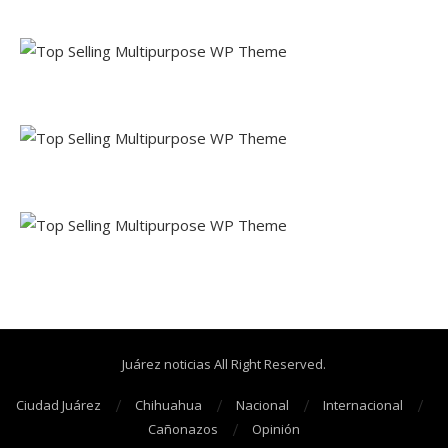
Juárez noticias All Right Reserved.
Ciudad Juárez
Chihuahua
Nacional
Internacional
Cañonazos
Opinión