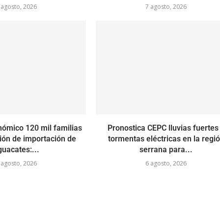
 agosto, 2026
7 agosto, 2026
nómico 120 mil familias
Pronostica CEPC lluvias fuertes
ión de importación de
tormentas eléctricas en la regi
guacates:...
serrana para...
 agosto, 2026
6 agosto, 2026