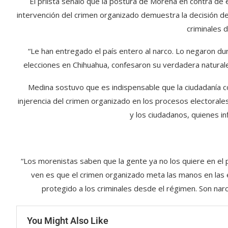
El priista señaló que la postura de Morena en contra de
intervención del crimen organizado demuestra la decisión d
criminales d
“Le han entregado el país entero al narco. Lo negaron du
elecciones en Chihuahua, confesaron su verdadera naturalez
Medina sostuvo que es indispensable que la ciudadanía co
injerencia del crimen organizado en los procesos electorales
y los ciudadanos, quienes in
“Los morenistas saben que la gente ya no los quiere en el 
ven es que el crimen organizado meta las manos en las 
protegido a los criminales desde el régimen. Son narc
You Might Also Like