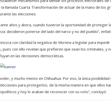
 establecer mecanismos para blindar los procesos electorales de 
e la llamada Cuarta Transformación de actuar de la mano de los g
urante las elecciones.
rante años y ahora, cuando tuvieron la oportunidad de proteger l
a: decidieron ponerse del lado del narco y no del pueblo”, enfati
nozca con claridad la negativa de Morena a legislar para impedir 
, pues con ello revelan que prefieren que sean los criminales, y n
fluyan en las decisiones democráticas.
poder, y mucho menos en Chihuahua. Por eso, la única posibilidad
elecciones para protegerlos, de la misma manera en que ellos ha
opolíticos y hoy lo acaban de reconocer con su voto”, concluyó.