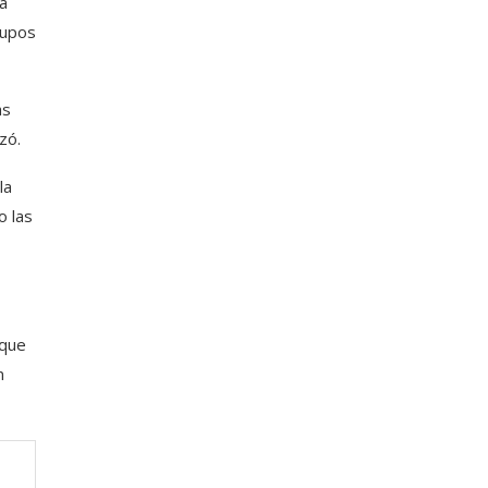
la
rupos
as
zó.
la
o las
 que
n