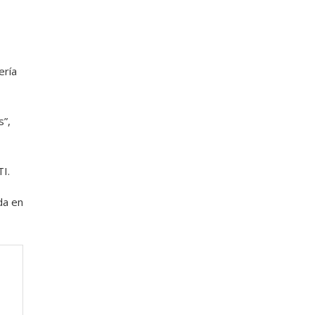
ería
s”,
TI.
da en