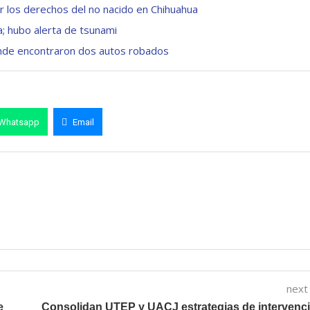
r los derechos del no nacido en Chihuahua
a; hubo alerta de tsunami
donde encontraron dos autos robados
Whatsapp
Email
next
e
Consolidan UTEP y UACJ estrategias de intervenc