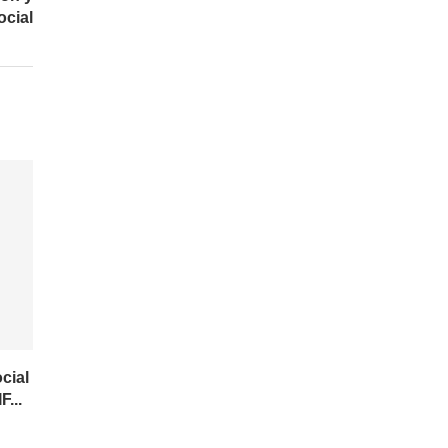
ocial
cial
F...