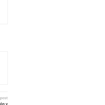
 post
ión y