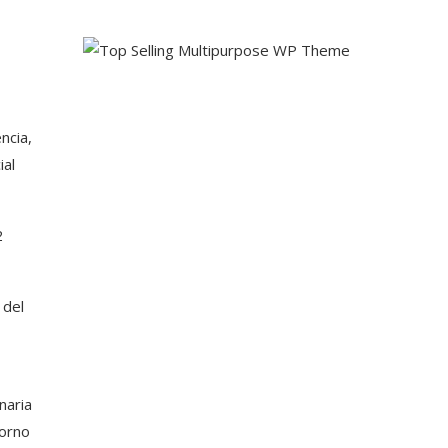
ncia,
ial
2
 del
naria
horno