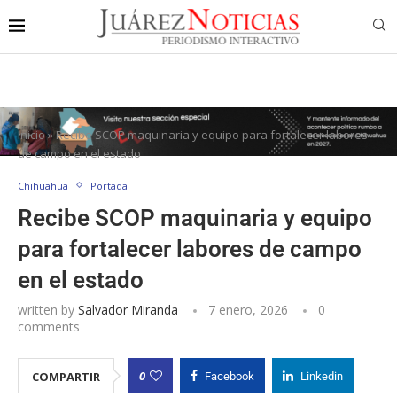
Inicio
»
Recibe SCOP maquinaria y equipo para fortalecer labores
de campo en el estado
Chihuahua
Portada
Recibe SCOP maquinaria y equipo
para fortalecer labores de campo
en el estado
written by
Salvador Miranda
7 enero, 2026
0
comments
0
COMPARTIR
Facebook
Linkedin