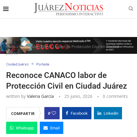
Inicio
»
Reconoce CANACO labor de Protección Civil en Ciudad
Juárez
Ciudad Juárez
Portada
Reconoce CANACO labor de
Protección Civil en Ciudad Juárez
written by
Valeria García
25 junio, 2026
0 comments
0
COMPARTIR
Facebook
Linkedin
Whatsapp
Email