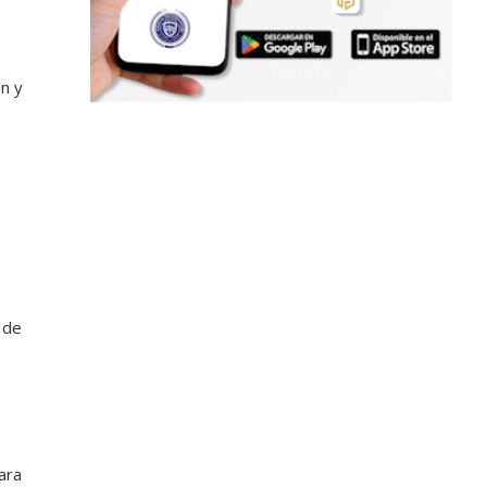
n y
 de
ara