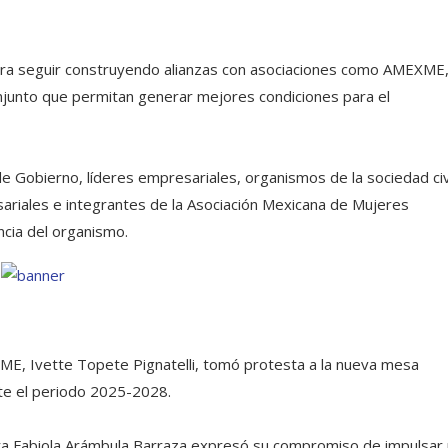
 para seguir construyendo alianzas con asociaciones como AMEXME
njunto que permitan generar mejores condiciones para el
 Gobierno, líderes empresariales, organismos de la sociedad civi
riales e integrantes de la Asociación Mexicana de Mujeres
ncia del organismo.
XME, Ivette Topete Pignatelli, tomó protesta a la nueva mesa
nte el periodo 2025-2028.
niera Fabiola Arámbula Barraza expresó su compromiso de impulsar