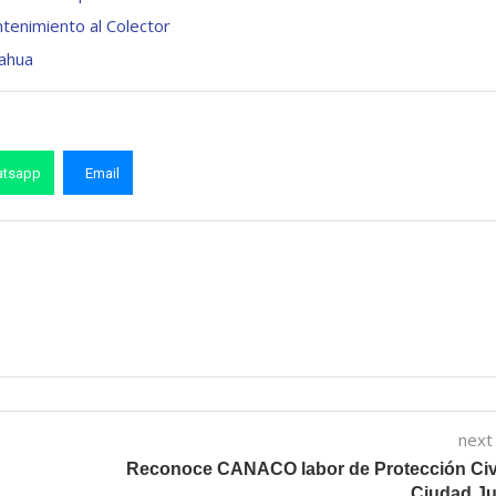
ntenimiento al Colector
ahua
tsapp
Email
next
Reconoce CANACO labor de Protección Civi
Ciudad Ju