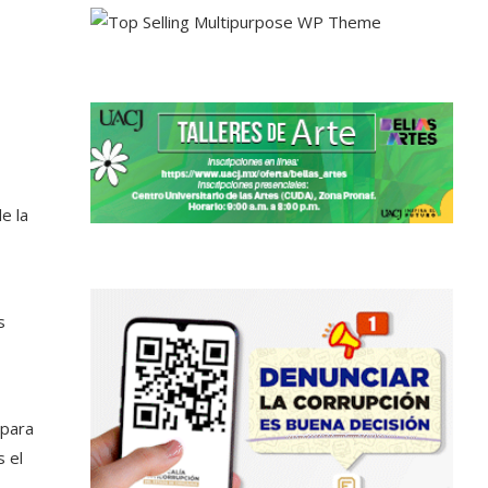
e la
s
 para
 el