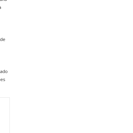
a
 de
lado
nes