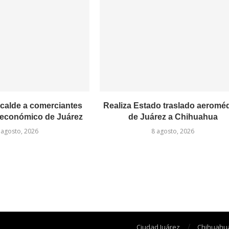
calde a comerciantes
Realiza Estado traslado aeromé
económico de Juárez
de Juárez a Chihuahua
 agosto, 2026
8 agosto, 2026
Ciudad Juárez
Chihuahu