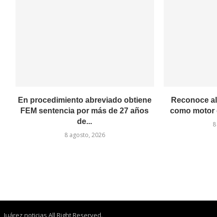
En procedimiento abreviado obtiene
Reconoce al
FEM sentencia por más de 27 años
como motor 
de...
8
8 agosto, 2026
Juárez noticias All Right Reserved.