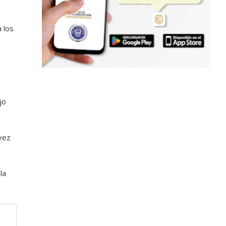
 los
jo
 vez
la