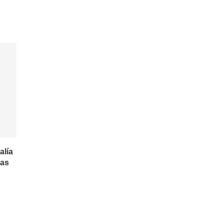
alía
tas