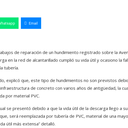
Whatsapp
Email
trabajos de reparación de un hundimiento registrado sobre la Ave
a en la red de alcantarillado cumplió su vida útil y ocasiono la fal
la tubería.
ado, explicó que, este tipo de hundimientos no son previstos debi
e infraestructura de concreto con varios años de antigüedad, la cua
a por material PVC.
l se presentó debido a que la vida útil de la descarga llego a su 
lo que, será reemplazada por tubería de PVC, material de una mayo
ida útil más extensa” detalló.