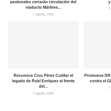
peatonales cerrarán circulación del
y
viaducto Mártires...
7
7 agosto, 2026
Reconoce Cruz Pérez Cuéllar el
Promueve DR 
legado de Rubí Enríquez al frente
contra el GB
del...
7
7 agosto, 2026