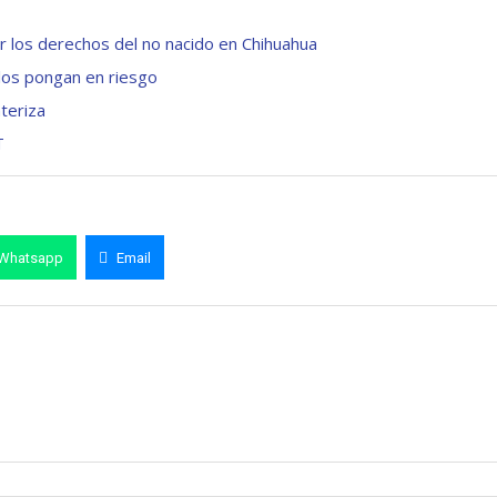
r los derechos del no nacido en Chihuahua
 los pongan en riesgo
teriza
T
Whatsapp
Email