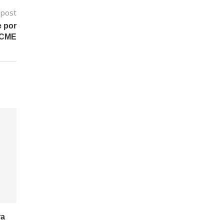
 post
e por
l CME
ra