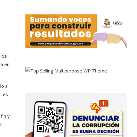
nida
la en
do a
l es
fin y
r