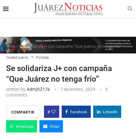
Inicio
»
Se solidariza J+ con campaña “Que Juárez no tenga frío”
Ciudad Juárez
Portada
Se solidariza J+ con campaña
“Que Juárez no tenga frío”
written by
AdmJRZ17a
7 diciembre, 2024
0
comments
0
COMPARTIR
Facebook
Linkedin
Whatsapp
Email