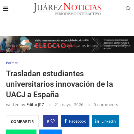
Inicio
»
Trasladan estudiantes universitarios innovación de la UACJ
a España
Portada
Trasladan estudiantes
universitarios innovación de la
UACJ a España
written by
EditorJRZ
21 mayo, 2026
0 comments
0
COMPARTIR
Facebook
Linkedin