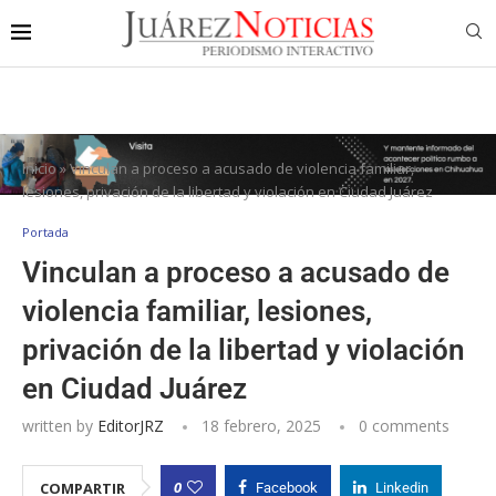
Inicio
»
Vinculan a proceso a acusado de violencia familiar,
lesiones, privación de la libertad y violación en Ciudad Juárez
Portada
Vinculan a proceso a acusado de
violencia familiar, lesiones,
privación de la libertad y violación
en Ciudad Juárez
written by
EditorJRZ
18 febrero, 2025
0 comments
0
COMPARTIR
Facebook
Linkedin