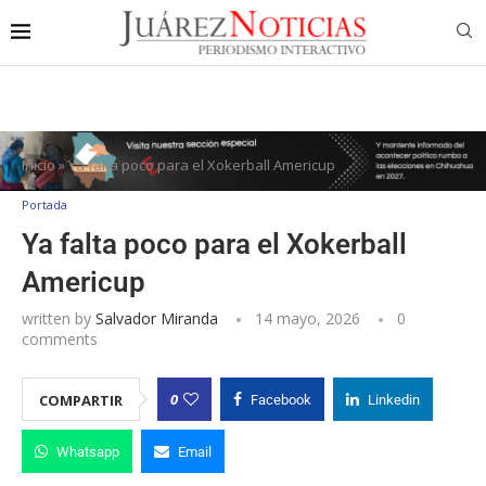
Inicio
»
Ya falta poco para el Xokerball Americup
Portada
Ya falta poco para el Xokerball
Americup
written by
Salvador Miranda
14 mayo, 2026
0
comments
0
COMPARTIR
Facebook
Linkedin
Whatsapp
Email